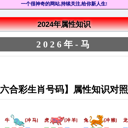
一个很神奇的网站,持续关注,给你新人生!
2024年属性知识