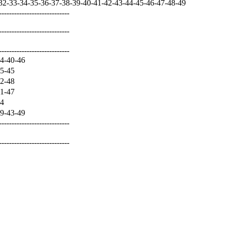
-33-34-35-36-37-38-39-40-41-42-43-44-45-46-47-48-49
----------------------------
----------------------------
----------------------------
4-40-46
5-45
2-48
1-47
4
9-43-49
----------------------------
----------------------------