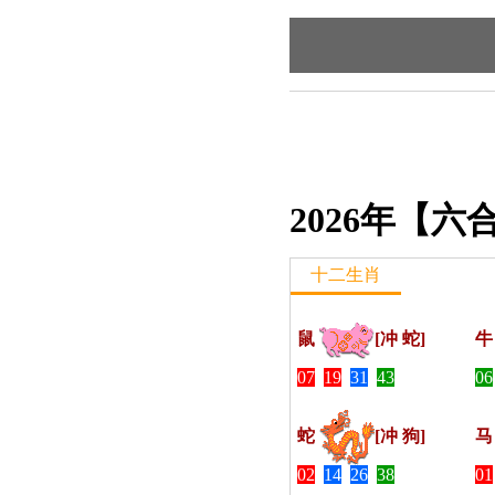
2026年【
十二生肖
鼠
[冲 蛇]
07
19
31
43
06
蛇
[冲 狗]
02
14
26
38
01