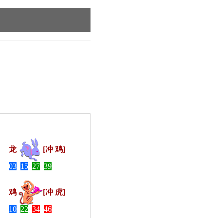
龙
[冲 鸡]
03
15
27
39
鸡
[冲 虎]
10
22
34
46