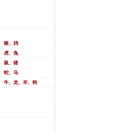
猴、鸡
虎、兔
鼠、猪
蛇、马
牛、龙、羊、狗