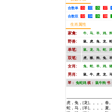
合数单
01
03
05
07
合数双
02
04
06
08
生肖属性
家禽:
牛、马、羊、鸡、
野兽:
鼠、虎、兔、龙、
单笔:
鼠、龙、马、蛇、
双笔:
虎、猴、狗、兔、
女肖:
兔、蛇、羊、鸡、
男肖:
鼠、牛、虎、龙、
琴：
兔蛇鸡
棋：
鼠牛狗
书
------------------------------------
虎，兔，[龙]。。。。春
蛇，马，[羊]。。。。夏