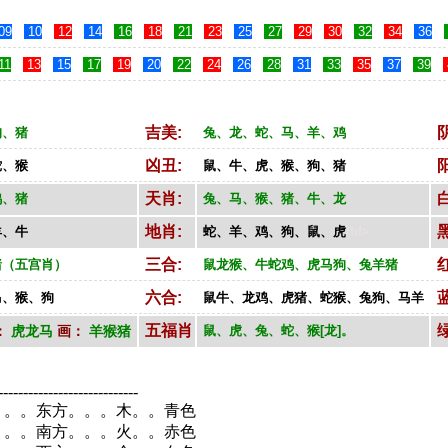
09
10
12
14
16
18
21
23
25
27
29
30
32
34
36
11
13
15
17
19
20
22
24
26
28
31
33
35
37
39
吉美:
狗、猪
兔、龙、蛇、马、羊、鸡
凶丑:
蛇、猴
鼠、牛、虎、猴、狗、猪
天肖:
鸡、猪
兔、马、猴、猪、牛、龙
地肖:
羊、牛
蛇、羊、鸡、狗、鼠、虎
/td>
三合:
猪（五宫肖）
鼠龙猴、牛蛇鸡、虎马狗、兔羊猪
六合:
马、猴、狗
鼠牛、龙鸡、虎猪、蛇猴、兔狗、马羊
五福肖
：
虎龙马
画：
羊猴猪
鼠、虎、兔、蛇、猴[龙]。
----------------------------
。。。东方。。。木。。青色
。。。南方。。。火。。赤色