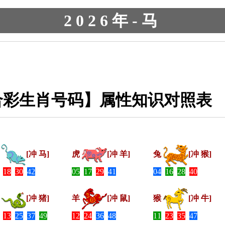
2026年-马
六合彩生肖号码】属性知识对照表
牛
[冲 马]
虎
[冲 羊]
兔
[冲 猴]
18
30
42
05
17
29
41
04
16
28
40
马
[冲 猪]
羊
[冲 鼠]
猴
[冲 牛]
13
25
37
49
12
24
36
48
11
23
35
47